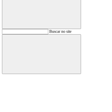
Buscar
Buscar no site
Buscar
Aumentar fonte