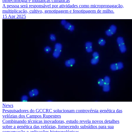
biotecnologia e mudanças climáticas
A pessoa será responsável por atividades como micropropagação,
multiplicação, cultivo, genotipagem e fenotipagem de milho.
15 Apr 2025
News
Pesquisadores do GCCRC solucionam controvérsia genética das
velózias dos Campos Rupestres
Combinando técnicas inovadoras, estudo revela novos detalhes
sobre a genética das velózias, fornecendo subsídios para sua
conservação e aplicações biotecnológicas.