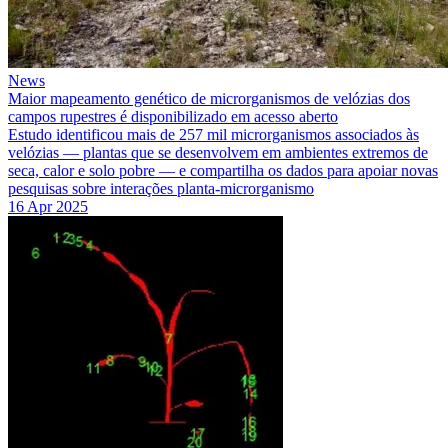
News
Maior mapeamento genético de microrganismos de velózias dos
campos rupestres é disponibilizado em acesso aberto
Estudo identificou mais de 257 mil microrganismos associados às
velózias — plantas que se desenvolvem em ambientes extremos de
seca, calor e solo pobre — e compartilha os dados para apoiar novas
pesquisas sobre interações planta-microrganismo
16 Apr 2025