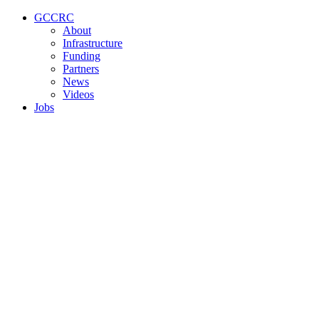
Conteúdo principal
Menu principal
Rodapé
GCCRC
About
Infrastructure
Funding
Partners
News
Videos
Jobs
Aumentar fonte
Diminuir fonte