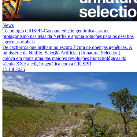
News
Tecnologia CRISPR-Cas para edição genômica assume
protagonismo nas telas da Netflix e aponta soluções para os desafios
agrícolas globais
De cachorros que brilham no escuro à cura de doenças genéticas. A
minissérie da Netflix, Seleção Artificial (Unnatural Selection),
coloca em pauta uma das maiores revoluções biotecnológicas do
século XXI: a edição genética com a CRISPR.
15 Jul 2025